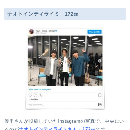
ナオトインティライミ 172㎝
優里さんが投稿していたInstagramの写真で、中央にい
るのが
ナオトインティライミさん・172㎝
です。