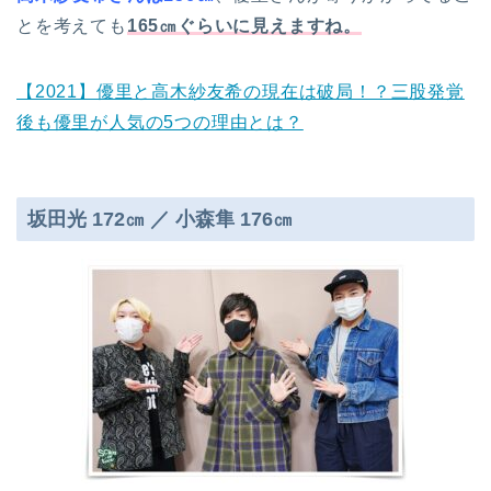
とを考えても
165㎝ぐらいに見えますね。
【2021】優里と高木紗友希の現在は破局！？三股発覚
後も優里が人気の5つの理由とは？
坂田光 172㎝ ／ 小森隼 176㎝