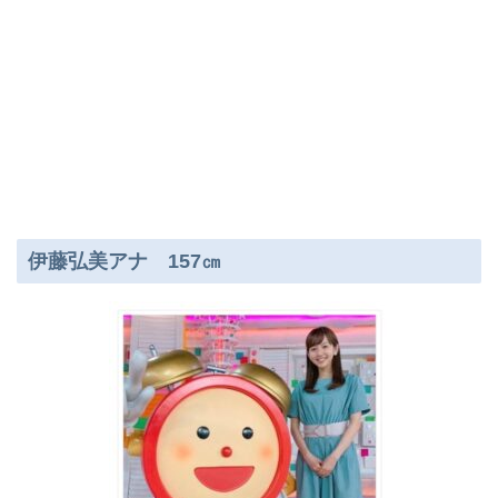
伊藤弘美アナ 157㎝