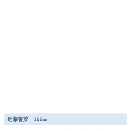
近藤春菜 155㎝