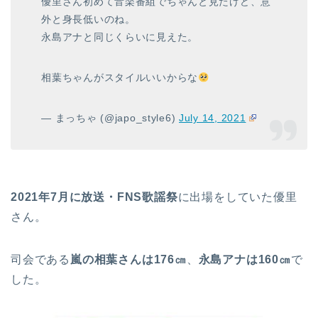
優里さん初めて音楽番組でちゃんと見たけど、意
外と身長低いのね。
永島アナと同じくらいに見えた。
相葉ちゃんがスタイルいいからな
— まっちゃ (@japo_style6)
July 14, 2021
2021年7
月に放送・FNS歌謡祭
に出場をしていた優里
さん。
司会である
嵐の相葉さんは176㎝
、
永島アナは160㎝
で
した。