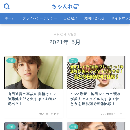
ちゃんれぽ
ホーム
プライバシーポリシー
自己紹介
お問い合わせ
サイトマッ
― ARCHIVES ―
2021年 5月
俳優
芸人
山田裕貴の事故の真相は！？
2022最新！池田レイラの現在
伊藤健太郎と似すぎて勘違い
が美人でスタイル良すぎ！昔
続出？！
と今を時系列で画像比較！
2021年5月14日
2021年5月10日
俳優
俳優