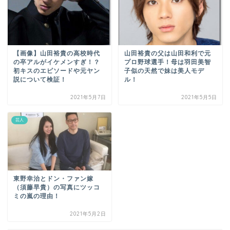
【画像】山田裕貴の高校時代
山田裕貴の父は山田和利で元
の卒アルがイケメンすぎ！？
プロ野球選手！母は羽田美智
初キスのエピソードや元ヤン
子似の天然で妹は美人モデ
説について検証！
ル！
2021年5月7日
2021年5月5日
芸人
東野幸治とドン・ファン嫁
（須藤早貴）の写真にツッコ
ミの嵐の理由！
2021年5月2日