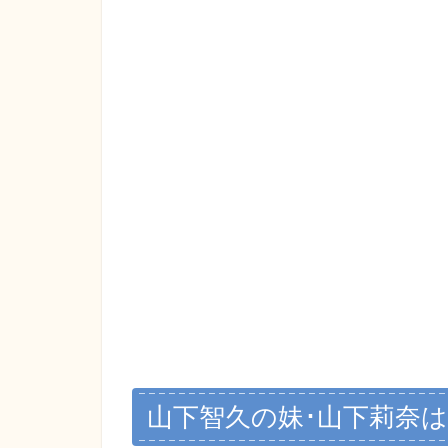
山下智久の妹･山下莉奈