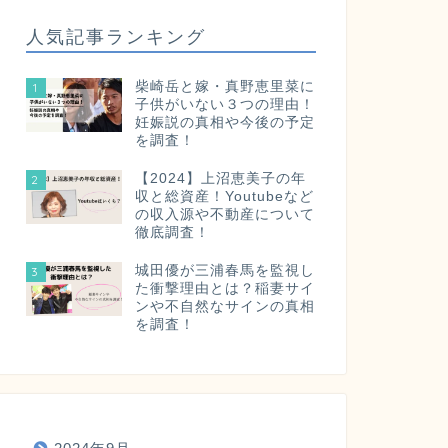
人気記事ランキング
柴崎岳と嫁・真野恵里菜に
1
子供がいない３つの理由！
妊娠説の真相や今後の予定
を調査！
【2024】上沼恵美子の年
2
収と総資産！Youtubeなど
の収入源や不動産について
徹底調査！
城田優が三浦春馬を監視し
3
た衝撃理由とは？稲妻サイ
ンや不自然なサインの真相
を調査！