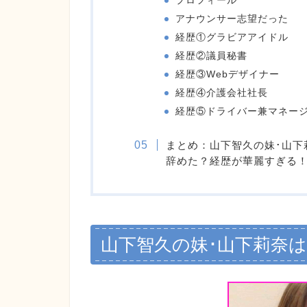
プロフィール
アナウンサー志望だった
経歴①グラビアアイドル
経歴②議員秘書
経歴③Webデザイナー
経歴④介護会社社長
経歴⑤ドライバー兼マネー
まとめ：山下智久の妹･山下
辞めた？経歴が華麗すぎる
山下智久の妹･山下莉奈