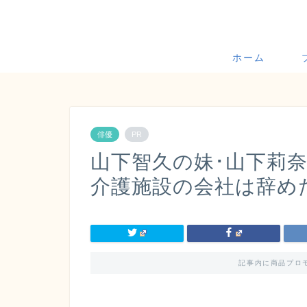
ホーム
俳優
PR
山下智久の妹･山下莉奈
介護施設の会社は辞め
記事内に商品プロ