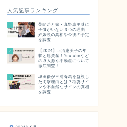
人気記事ランキング
柴崎岳と嫁・真野恵里菜に
1
子供がいない３つの理由！
妊娠説の真相や今後の予定
を調査！
【2024】上沼恵美子の年
2
収と総資産！Youtubeなど
の収入源や不動産について
徹底調査！
城田優が三浦春馬を監視し
3
た衝撃理由とは？稲妻サイ
ンや不自然なサインの真相
を調査！