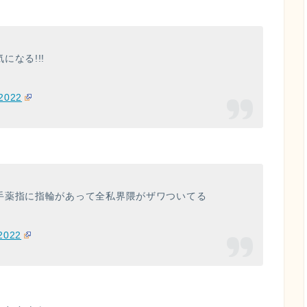
なる!!!
 2022
手薬指に指輪があって全私界隈がザワついてる
 2022