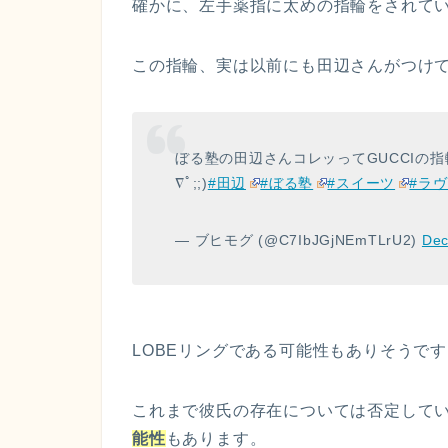
確かに、左手薬指に太めの指輪をされて
この指輪、実は以前にも田辺さんがつけ
ぼる塾の田辺さんコレッってGUCCIの指
∇ﾟ;;)
#田辺
#ぼる塾
#スイーツ
#ラ
— ブヒモグ (@C7IbJGjNEmTLrU2)
Dec
LOBEリングである可能性もありそうで
これまで彼氏の存在については否定して
能性
もあります。