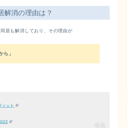
居解消の理由は？
んと同居も解消しており、その理由が
から」
ヴィット
2022