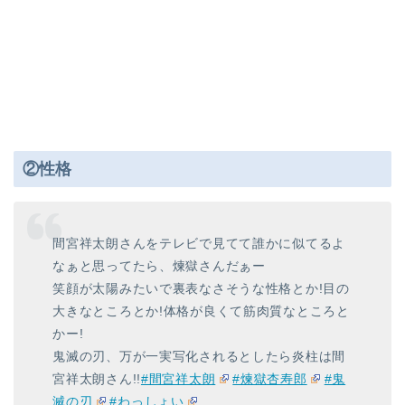
②性格
間宮祥太朗さんをテレビで見てて誰かに似てるよ
なぁと思ってたら、煉獄さんだぁー
笑顔が太陽みたいで裏表なさそうな性格とか!目の
大きなところとか!体格が良くて筋肉質なところと
かー!
鬼滅の刃、万が一実写化されるとしたら炎柱は間
宮祥太朗さん!!
#間宮祥太朗
#煉獄杏寿郎
#鬼
滅の刃
#わっしょい