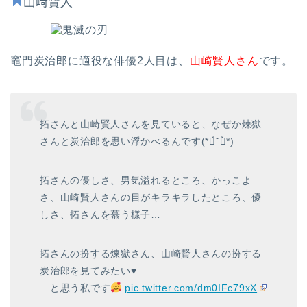
山﨑賢人
竈門炭治郎に適役な俳優2人目は、
山崎賢人さん
です。
拓さんと山崎賢人さんを見ていると、なぜか煉獄
さんと炭治郎を思い浮かべるんです(*ฅ́˘ฅ̀*)
拓さんの優しさ、男気溢れるところ、かっこよ
さ、山崎賢人さんの目がキラキラしたところ、優
しさ、拓さんを慕う様子…
拓さんの扮する煉獄さん、山崎賢人さんの扮する
炭治郎を見てみたい♥️
…と思う私です
pic.twitter.com/dm0IFc79xX