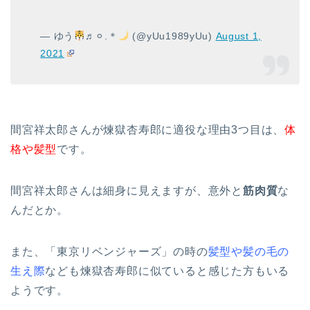
— ゆう
♬⚪︎.＊
(@yUu1989yUu)
August 1,
2021
間宮祥太郎さんが煉獄杏寿郎に適役な理由3つ目は、
体
格や髪型
です。
間宮祥太郎さんは細身に見えますが、意外と
筋肉質
な
んだとか。
また、「東京リベンジャーズ」の時の
髪型や髪の毛の
生え際
なども煉獄杏寿郎に似ていると感じた方もいる
ようです。