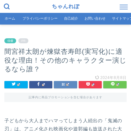
ちゃんれぽ
ホーム
プライバシーポリシー
自己紹介
お問い合わせ
サイトマッ
俳優
PR
間宮祥太朗が煉獄杏寿郎(実写化)に適
役な理由！その他のキャラクター演じ
るなら誰？
2024年8月8日
記事内に商品プロモーションを含む場合があります
子どもから大人までハマってしまう人続出の「鬼滅の
刃」は、アニメ化され映画化や遊郭編も放送された大