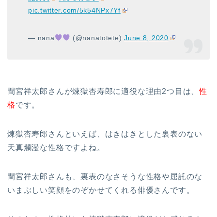
pic.twitter.com/5k54NPx7Yf
— nana
(@nanatotete)
June 8, 2020
間宮祥太郎さんが煉獄杏寿郎に適役な理由2つ目は、
性
格
です。
煉獄杏寿郎さんといえば、はきはきとした裏表のない
天真爛漫な性格ですよね。
間宮祥太郎さんも、裏表のなさそうな性格や屈託のな
いまぶしい笑顔をのぞかせてくれる俳優さんです。