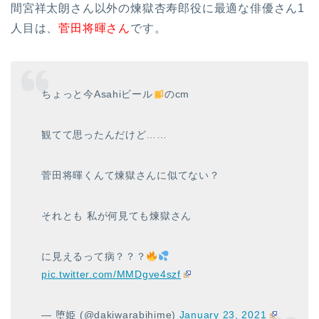
間宮祥太朗さん以外の煉獄杏寿郎役に最適な俳優さん1
人目は、
菅田将暉さん
です。
ちょっと今Asahiビール
のcm
観てて思ったんだけど……
菅田将暉くんて煉獄さんに似てない？
それとも 私が何見ても煉獄さん
に見えるって病？？？
pic.twitter.com/MMDgve4szf
— 堕姫 (@dakiwarabihime)
January 23, 2021