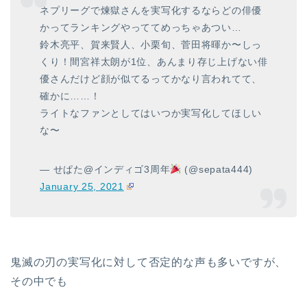
ネプリーグで煉獄さんを実写化するならどの俳優
かってランキングやっててめっちゃあつい…
鈴木亮平、賀来賢人、小栗旬、菅田将暉か〜しっ
くり！間宮祥太朗が1位、あんまり存じ上げない俳
優さんだけど顔が似てるってかなり言われてて、
確かに……！
ライトなファンとしてはいつか実写化してほしい
な〜
— せぱた@インディゴ3周年
(@sepata444)
January 25, 2021
鬼滅の刃の実写化に対して否定的な声も多いですが、
その中でも