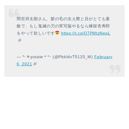
間宮祥太朗さん、髪の毛の生え際と目がとても素
敵で、もし鬼滅の刃の実写版やるなら煉獄杏寿郎
をやって欲しいです
https://t.co/O7PMtzNepL
— *･＊potate＊*･ (@PbkIdvT5120_M)
February
6, 2021