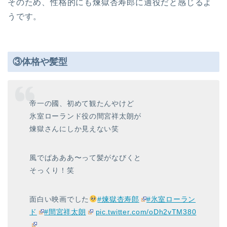
そのため、性格的にも煉獄杏寿郎に適役だと感じるよ
うです。
③体格や髪型
帝一の國、初めて観たんやけど
氷室ローランド役の間宮祥太朗が
煉獄さんにしか見えない笑
風でぱあああ〜って髪がなびくと
そっくり！笑
面白い映画でした
#煉獄杏寿郎
#氷室ローラン
ド
#間宮祥太朗
pic.twitter.com/oDh2vTM380