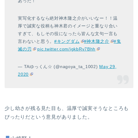
あった！
実写化するなら絶対神木隆之介がいいなー！！温
厚で誠実な役柄も神木君のイメージと重なり合い
すぎて、もしその役になったら皆んな文句一言も
言わないと思う。
#キングダム
#神木隆之介
#鬼
滅の刃
pic.twitter.com/igkbRv7Bhh
— TAゆっくん☆ (@nagoya_ta_1002)
May 29,
2020
少し幼さが残る見た目も、温厚で誠実そうなところも
ぴったりだという意見がありました。