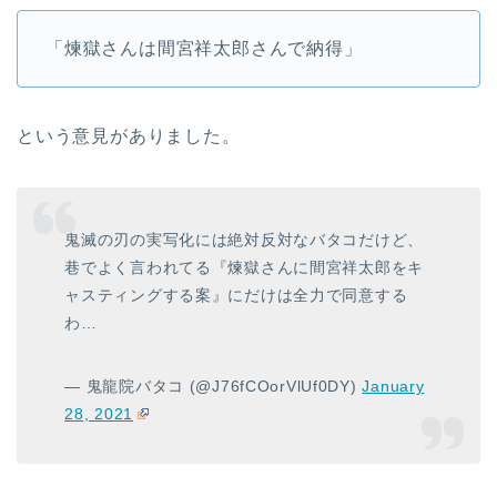
「煉獄さんは間宮祥太郎さんで納得」
という意見がありました。
鬼滅の刃の実写化には絶対反対なバタコだけど、
巷でよく言われてる『煉獄さんに間宮祥太郎をキ
ャスティングする案』にだけは全力で同意する
わ…
— 鬼龍院バタコ (@J76fCOorVlUf0DY)
January
28, 2021