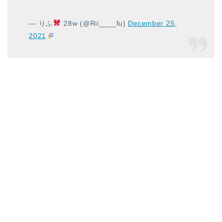
— りふ
28w (@Rii____fu)
December 25,
2021