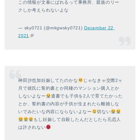
この情報が文春にばれるって事務所、親族のリー
クしか考えられないよな
— sky0721 (@mkgwsky0721)
December 22,
2021
神田沙也加妊娠してたのかな
じゃなきゃ交際2ヶ
月で彼氏に誓約書とか同棲のマンション購入とか
しないよなー
遺書でも子供を2人で育てたかった
とか、誓約書の内容が子供が生まれたら離婚しな
いでみたいな内容にならないよなー
切ない
もし妊娠して自殺したんだとしたら元恋人
は許されない