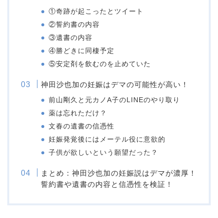
①奇跡が起こったとツイート
②誓約書の内容
③遺書の内容
④勝どきに同棲予定
⑤安定剤を飲むのを止めていた
神田沙也加の妊娠はデマの可能性が高い！
前山剛久と元カノA子のLINEのやり取り
薬は忘れただけ？
文春の遺書の信憑性
妊娠発覚後にはメーテル役に意欲的
子供が欲しいという願望だった？
まとめ：神田沙也加の妊娠説はデマが濃厚！
誓約書や遺書の内容と信憑性を検証！