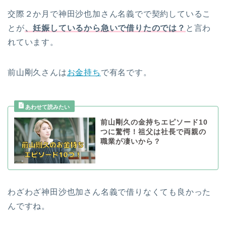
交際２か月で神田沙也加さん名義でで契約しているこ
とが
、妊娠しているから急いで借りたのでは？
と言わ
れています。
前山剛久さんは
お金持ち
で有名です。
前山剛久の金持ちエピソード10
つに驚愕！祖父は社長で両親の
職業が凄いから？
わざわざ神田沙也加さん名義で借りなくても良かった
んですね。