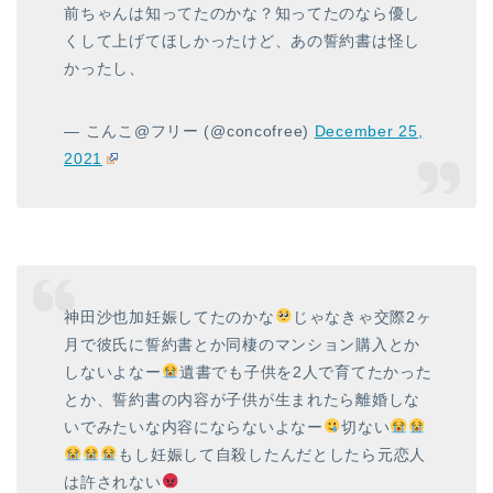
前ちゃんは知ってたのかな？知ってたのなら優し
くして上げてほしかったけど、あの誓約書は怪し
かったし、
— こんこ@フリー (@concofree)
December 25,
2021
神田沙也加妊娠してたのかな
じゃなきゃ交際2ヶ
月で彼氏に誓約書とか同棲のマンション購入とか
しないよなー
遺書でも子供を2人で育てたかった
とか、誓約書の内容が子供が生まれたら離婚しな
いでみたいな内容にならないよなー
切ない
もし妊娠して自殺したんだとしたら元恋人
は許されない