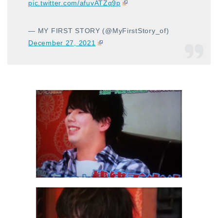
pic.twitter.com/afuvATZq9p
— MY FIRST STORY (@MyFirstStory_of)
December 27, 2021