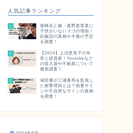
人気記事ランキング
柴崎岳と嫁・真野恵里菜に
1
子供がいない３つの理由！
妊娠説の真相や今後の予定
を調査！
【2024】上沼恵美子の年
2
収と総資産！Youtubeなど
の収入源や不動産について
徹底調査！
城田優が三浦春馬を監視し
3
た衝撃理由とは？稲妻サイ
ンや不自然なサインの真相
を調査！