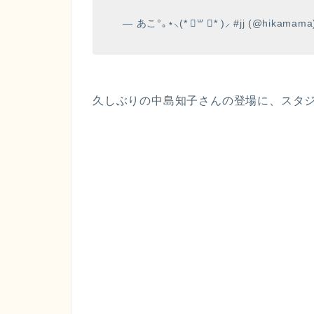
— あこ°｡⋆⸜(* ॑꒳ ॑* )⸝ #jj (@hikamam
久しぶりの中島知子さんの登場に、スタ