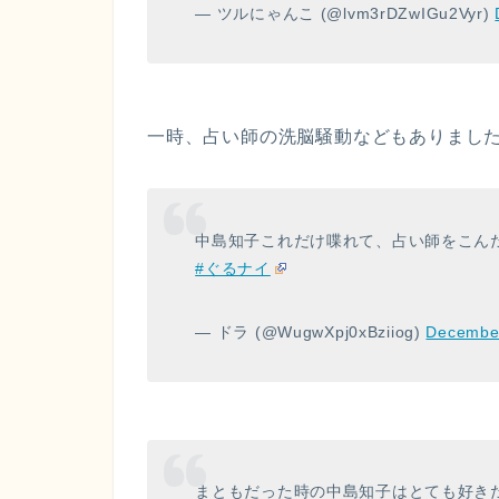
— ツルにゃんこ (@lvm3rDZwIGu2Vyr)
一時、占い師の洗脳騒動などもありまし
中島知子これだけ喋れて、占い師をこん
#ぐるナイ
— ドラ (@WugwXpj0xBziiog)
December
まともだった時の中島知子はとても好き