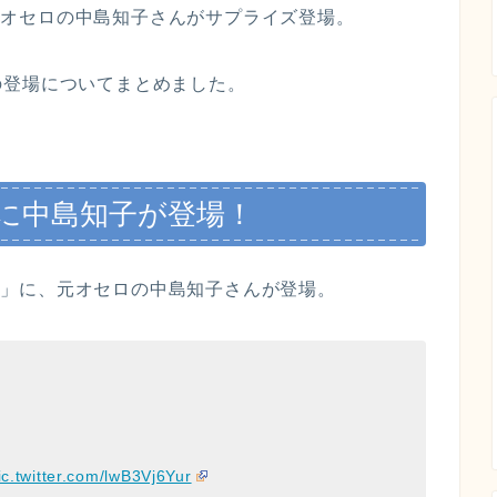
に、元オセロの中島知子さんがサプライズ登場。
の登場についてまとめました。
2に中島知子が登場！
チ22」に、元オセロの中島知子さんが登場。
ic.twitter.com/lwB3Vj6Yur