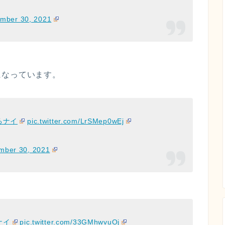
mber 30, 2021
になっています。
るナイ
pic.twitter.com/LrSMep0wEj
mber 30, 2021
ナイ
pic.twitter.com/33GMhwvuOj