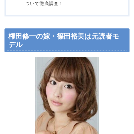
ついて徹底調査！
権田修一の嫁・篠田裕美は元読者モ
デル