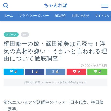
ちゃんれぽ
ホーム
プライバシーポリシー
自己紹介
お問い合わせ
サイトマッ
スポーツ
PR
権田修一の嫁・篠田裕美は元読モ！浮
気の真相や嫌い・うざいと言われる理
由について徹底調査！
2024年8月8日
記事内に商品プロモーションを含む場合があります
清水エスパルスで活躍中のサッカー日本代表、権田修
一選手。