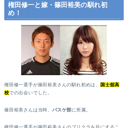
権田修一と嫁・篠田裕美の馴れ初
め！
権田修一選手が篠田裕美さんの馴れ初めは、
国士舘高
校
での出会いでした。
篠田裕美さんは当時、
バスケ部
に所属。
権田修一選手が篠田裕美さんのプリクラを目にするこ