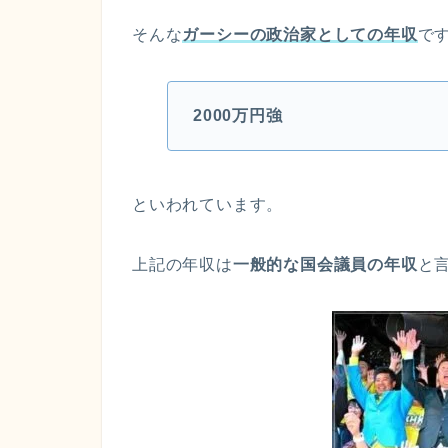
そんな
ガーシーの政治家としての年収
で
2000万円強
といわれています。
上記の年収は
一般的な国会議員の年収
と