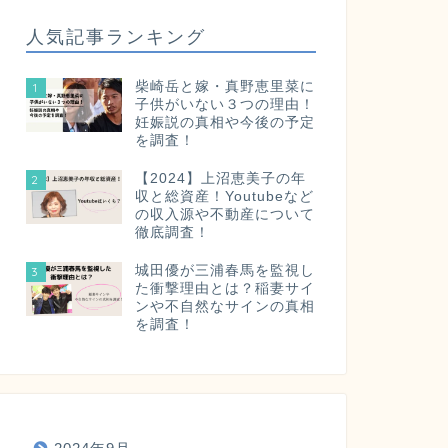
人気記事ランキング
柴崎岳と嫁・真野恵里菜に
1
子供がいない３つの理由！
妊娠説の真相や今後の予定
を調査！
【2024】上沼恵美子の年
2
収と総資産！Youtubeなど
の収入源や不動産について
徹底調査！
城田優が三浦春馬を監視し
3
た衝撃理由とは？稲妻サイ
ンや不自然なサインの真相
を調査！