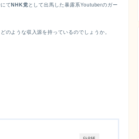
挙
にて
NHK党
として出馬した暴露系Youtuberのガー
在はどのような収入源を持っているのでしょうか。
CLOSE