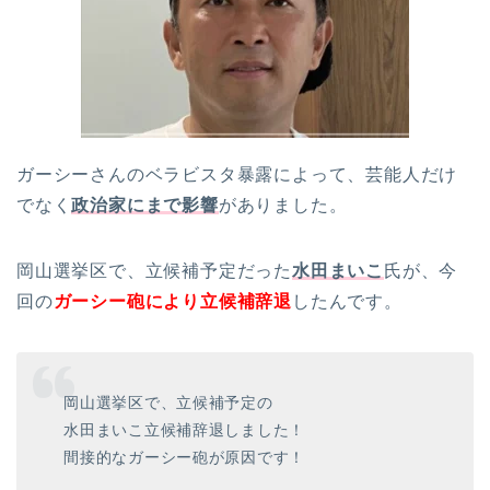
ガーシーさんのベラビスタ暴露によって、芸能人だけ
でなく
政治家にまで影響
がありました。
岡山選挙区で、立候補予定だった
水田まいこ
氏が、今
回の
ガーシー砲により立候補辞退
したんです。
岡山選挙区で、立候補予定の
水田まいこ立候補辞退しました！
間接的なガーシー砲が原因です！