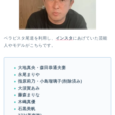
ベラビスタ尾道を利用し、
インスタ
にあげていた芸能
人やモデルがこちらです。
大地真央・森田恭通夫妻
永尾まりや
指原莉乃・小島瑠璃子(削除済み)
大須賀あみ
藤森まりな
木嶋真優
石黒美帆