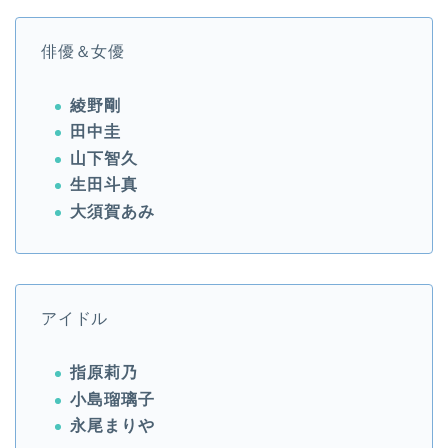
俳優＆女優
綾野剛
田中圭
山下智久
生田斗真
大須賀あみ
アイドル
指原莉乃
小島瑠璃子
永尾まりや