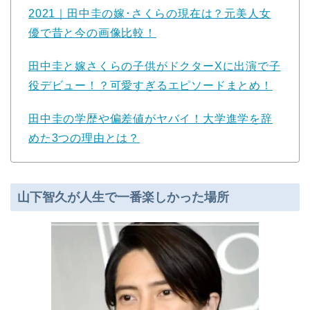
2021｜田中圭の嫁･さくらの現在は？元美人女
優で昔と今の画像比較！
田中圭と嫁さくらの子供がドクターXに出演で子
役デビュー！？可愛すぎるエピソードまとめ！
田中圭の学歴や偏差値がヤバイ！大学進学を辞
めた3つの理由とは？
山下智久が人生で一番楽しかった場所