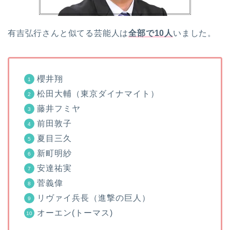
有吉弘行さんと似てる芸能人は
全部で10人
いました。
櫻井翔
松田大輔（東京ダイナマイト）
藤井フミヤ
前田敦子
夏目三久
新町明紗
安達祐実
菅義偉
リヴァイ兵長（進撃の巨人）
オーエン(トーマス)