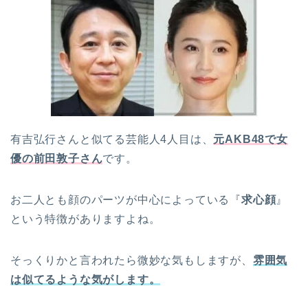
有吉弘行さんと似てる芸能人4人目は、
元AKB48で女
優の前田敦子さん
です。
お二人とも顔のパーツが中心によっている
『
求心顔
』
という特徴がありますよね。
そっくりかと言われたら微妙な気もしますが、
雰囲気
は似てるような気がします。