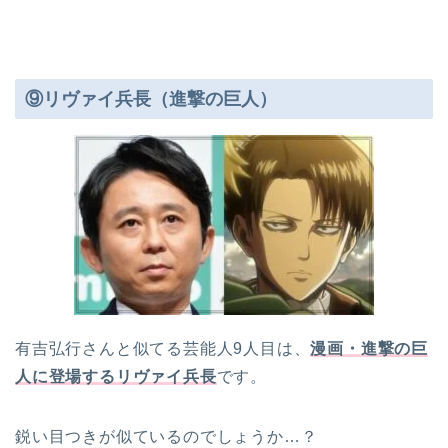
⑨リヴァイ兵長（進撃の巨人）
有吉弘行さんと似てる芸能人9人目は、
漫画・進撃の
巨
人に
登場するリヴァイ兵長
です。
鋭い目つきが似ているのでしょうか…？