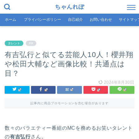
ちゃんれぽ
ホーム
プライバシーポリシー
自己紹介
お問い合わせ
サイトマッ
タレント
PR
有吉弘行と似てる芸能人10人！櫻井翔
や松田大輔など画像比較！共通点は
目？
2024年8月30日
記事内に商品プロモーションを含む場合があります
数々のバラエティー番組のMCを務めるお笑いタレント
の
有吉弘行
さん。