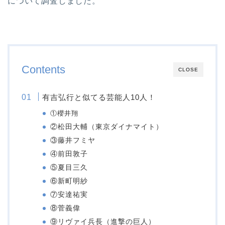
について調査しました。
Contents
CLOSE
有吉弘行と似てる芸能人10人！
①櫻井翔
②松田大輔（東京ダイナマイト）
③藤井フミヤ
④前田敦子
⑤夏目三久
⑥新町明紗
⑦安達祐実
⑧菅義偉
⑨リヴァイ兵長（進撃の巨人）