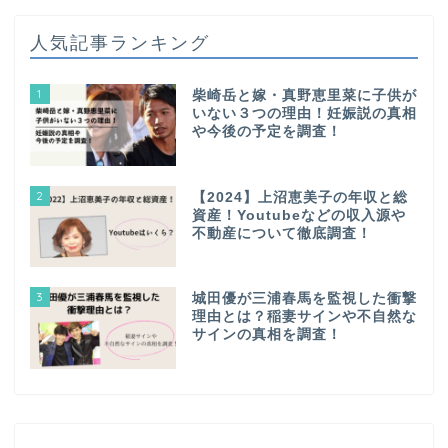
人気記事ランキング
1
柴崎岳と嫁・真野恵里菜に子供が
いない３つの理由！妊娠説の真相
や今後の予定を調査！
2
【2024】上沼恵美子の年収と総
資産！Youtubeなどの収入源や
不動産について徹底調査！
3
城田優が三浦春馬を監視した衝撃
理由とは？稲妻サインや不自然な
サインの真相を調査！