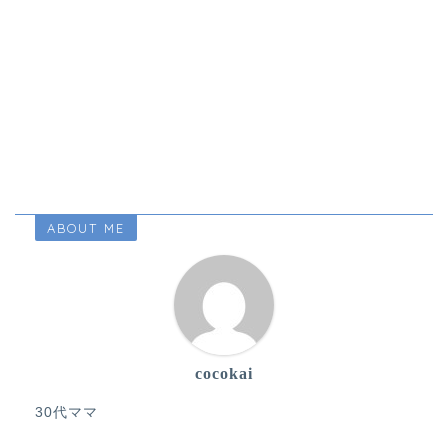
ABOUT ME
cocokai
30代ママ