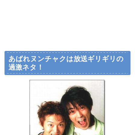
あばれヌンチャクは放送ギリギリの
過激ネタ！