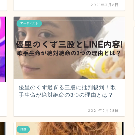
日
2021年3月6日
アーティスト
優里のくず過ぎる三股に批判殺到！歌
手生命が絶対絶命の3つの理由とは？
日
2021年2月28日
俳優