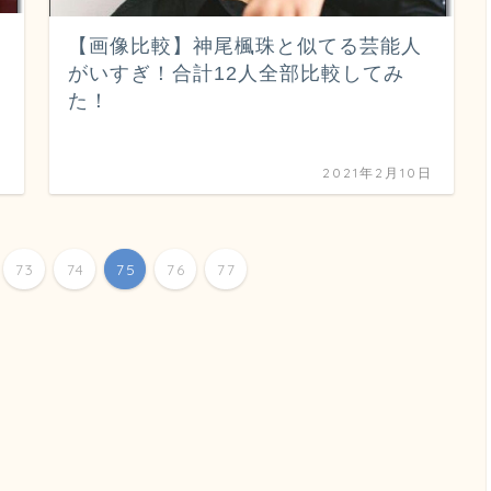
【画像比較】神尾楓珠と似てる芸能人
がいすぎ！合計12人全部比較してみ
た！
日
2021年2月10日
73
74
75
76
77