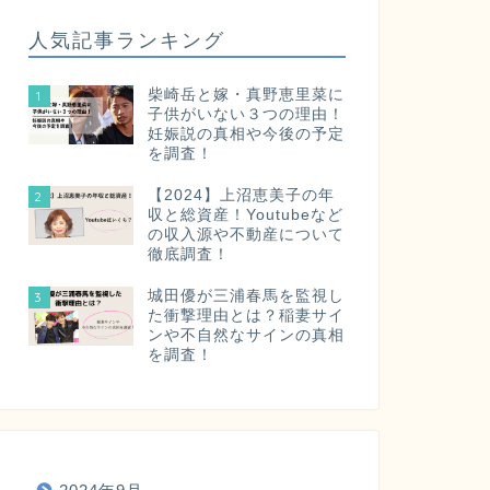
人気記事ランキング
柴崎岳と嫁・真野恵里菜に
1
子供がいない３つの理由！
妊娠説の真相や今後の予定
を調査！
【2024】上沼恵美子の年
2
収と総資産！Youtubeなど
の収入源や不動産について
徹底調査！
城田優が三浦春馬を監視し
3
た衝撃理由とは？稲妻サイ
ンや不自然なサインの真相
を調査！